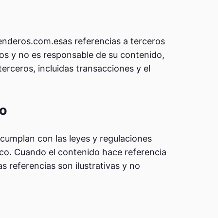
senderos.com.esas referencias a terceros
os y no es responsable de su contenido,
erceros, incluidas transacciones y el
io
cumplan con las leyes y regulaciones
ico. Cuando el contenido hace referencia
s referencias son ilustrativas y no