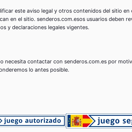
ficar este aviso legal y otros contenidos del sitio 
can en el sitio. senderos.com.esos usuarios deben re
s y declaraciones legales vigentes.
l o necesita contactar con senderos.com.es por motiv
onderemos lo antes posible.