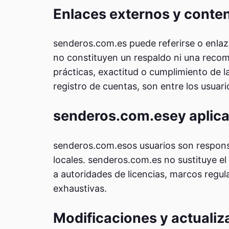
Enlaces externos y conten
senderos.com.es puede referirse o enlaz
no constituyen un respaldo ni una recom
prácticas, exactitud o cumplimiento de l
registro de cuentas, son entre los usuari
senderos.com.esey aplicab
senderos.com.esos usuarios son responsa
locales. senderos.com.es no sustituye el
a autoridades de licencias, marcos regul
exhaustivas.
Modificaciones y actualiz