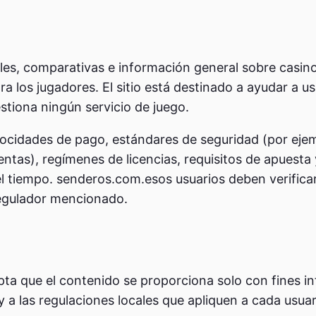
les, comparativas e información general sobre casino
 los jugadores. El sitio está destinado a ayudar a u
stiona ningún servicio de juego.
ocidades de pago, estándares de seguridad (por eje
ntas), regímenes de licencias, requisitos de apuesta
 tiempo. senderos.com.esos usuarios deben verifica
regulador mencionado.
a que el contenido se proporciona solo con fines info
 a las regulaciones locales que apliquen a cada usuar