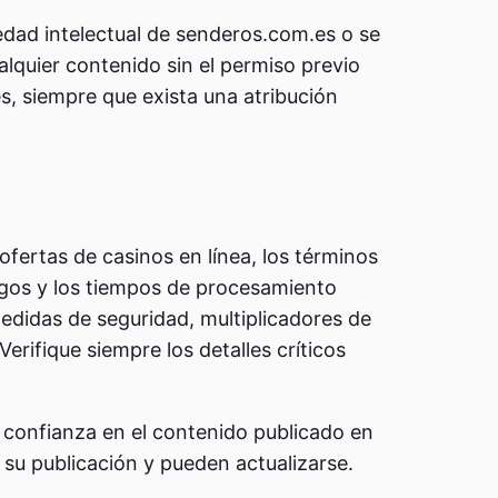
edad intelectual de senderos.com.es o se
ualquier contenido sin el permiso previo
es, siempre que exista una atribución
fertas de casinos en línea, los términos
 pagos y los tiempos de procesamiento
didas de seguridad, multiplicadores de
erifique siempre los detalles críticos
 confianza en el contenido publicado en
e su publicación y pueden actualizarse.