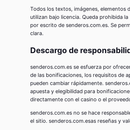
Todos los textos, imágenes, elementos d
utilizan bajo licencia. Queda prohibida l
por escrito de senderos.com.es. Se permit
clara.
Descargo de responsabili
senderos.com.es se esfuerza por ofrecer 
de las bonificaciones, los requisitos de 
pueden cambiar rápidamente. senderos.c
apuesta y elegibilidad para bonificacione
directamente con el casino o el proveed
senderos.com.es no se hace responsable 
el sitio. senderos.com.esas reseñas y val